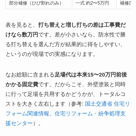
部分補修（ひび割れのみ）
一式 約2〜5万円
補修箇
表を見ると、
打ち替えと増し打ちの差は工事費だ
けなら数万円
です。差が小さいなら、防水性で勝
る打ち替えを選んだ方が結果的に得をしやすい、
というのが現場での実感になります。
なお総額に含まれる
足場代は本来15〜20万円前後
かかる固定費
です。だからこそ、外壁塗装と同時
に行って足場を共用するかどうかが、トータルコ
ストを大きく左右します（参考:
国土交通省 住宅リ
フォーム関連情報
、
住宅リフォーム・紛争処理支
援センター
）。