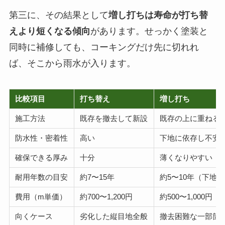
第三に、その結果として
増し打ちは寿命が打ち替
えより短くなる傾向
があります。せっかく塗装と
同時に補修しても、コーキングだけ先に切れれ
ば、そこから雨水が入ります。
比較項目
打ち替え
増し打ち
施工方法
既存を撤去して新設
既存の上に重ねる
防水性・密着性
高い
下地に依存し不安
確保できる厚み
十分
薄くなりやすい
耐用年数の目安
約7〜15年
約5〜10年（下地
費用（m単価）
約700〜1,200円
約500〜1,000円
向くケース
劣化した縦目地全般
撤去困難な一部箇