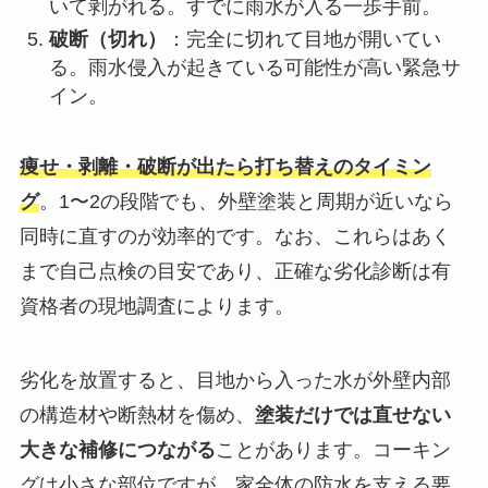
いて剥がれる。すでに雨水が入る一歩手前。
破断（切れ）
：完全に切れて目地が開いてい
る。雨水侵入が起きている可能性が高い緊急サ
イン。
痩せ・剥離・破断が出たら打ち替えのタイミン
グ
。1〜2の段階でも、外壁塗装と周期が近いなら
同時に直すのが効率的です。なお、これらはあく
まで自己点検の目安であり、正確な劣化診断は有
資格者の現地調査によります。
劣化を放置すると、目地から入った水が外壁内部
の構造材や断熱材を傷め、
塗装だけでは直せない
大きな補修につながる
ことがあります。コーキン
グは小さな部位ですが、家全体の防水を支える要