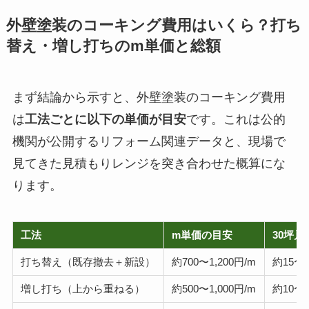
外壁塗装のコーキング費用はいくら？打ち
替え・増し打ちのm単価と総額
まず結論から示すと、外壁塗装のコーキング費用
は
工法ごとに以下の単価が目安
です。これは公的
機関が公開するリフォーム関連データと、現場で
見てきた見積もりレンジを突き合わせた概算にな
ります。
工法
m単価の目安
30坪戸
打ち替え（既存撤去＋新設）
約700〜1,200円/m
約15〜
増し打ち（上から重ねる）
約500〜1,000円/m
約10〜