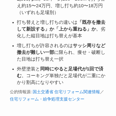
え約15〜24万円、増し打ち約10〜18万円
（いずれも足場別）
打ち替えと増し打ちの違いは
「既存を撤去
して新設する」か「上から重ねる」か
。劣
化した縦目地は打ち替えが基本
増し打ちが許容されるのは
サッシ周りなど
撤去が難しい一部
に限られ、痩せ・破断し
た目地は打ち替え一択
外壁塗装と
同時にやると足場代が1回で済
む
。コーキング単独だと足場代が二重にか
かり割高になりやすい
公的情報源:
国土交通省 住宅リフォーム関連情報
／
住宅リフォーム・紛争処理支援センター