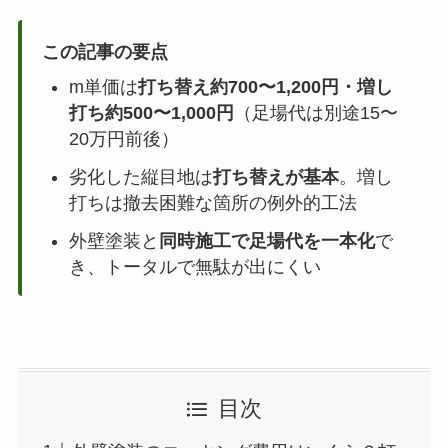
この記事の要点
m単価は
打ち替え約700〜1,200円・増し
打ち約500〜1,000円
（足場代は別途15〜
20万円前後）
劣化した縦目地は
打ち替えが基本
。増し
打ちは撤去困難な箇所の例外的工法
外壁塗装と
同時施工で足場代を一本化
で
き、トータルで無駄が出にくい
目次