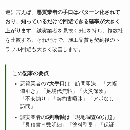
逆に言えば、
悪質業者の手口はパターン化されて
おり、知っているだけで回避できる確率が大きく
上がります
。誠実業者を見抜く5軸を持ち、複数社
を比較する。それだけで、施工品質も契約後のト
ラブル回避も大きく改善します。
この記事の要点
悪質業者の
7大手口
は「訪問即決」「大幅
値引き」「足場代無料」「火災保険」
「不安煽り」「契約書曖昧」「アポなし
訪問」
誠実業者の
5判断軸
は「現地調査60分超」
「見積書㎡数明細」「塗料型番」「保証