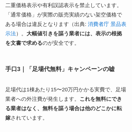
二重価格表示や有利誤認表示を禁止しています。
「通常価格」が実際の販売実績のない架空価格で
ある場合は違反となります（出典:
消費者庁 景品表
示法
）。
大幅値引きを謳う業者には、表示の根拠
を文書で求める
のが安全です。
手口3｜「足場代無料」キャンペーンの嘘
足場代は1棟あたり15〜20万円かかる実費で、足場
業者への外注費が発生します。
これを無料にでき
る業者はなく、無料を謳う場合は他のどこかに転
嫁
されています。