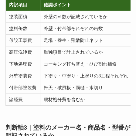
内訳項目
確認ポイント
塗装面積
外壁の㎡数が記載されているか
塗料缶数
外壁・付帯部それぞれの缶数
仮設工事費
足場・養生・飛散防止ネット
高圧洗浄費
単独項目で計上されているか
下地処理費
コーキング打ち替え・ひび割れ補修
外壁塗装費
下塗り・中塗り・上塗りの3工程それぞれ
付帯部塗装費
軒天・破風板・雨樋・水切り
諸経費
廃材処分費を含むか
判断軸3｜塗料のメーカー名・商品名・型番が
明記されているか