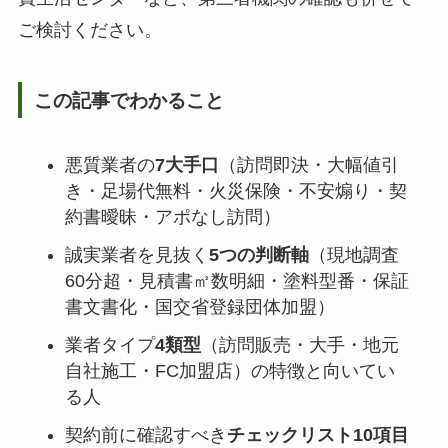
ご検討ください。
この記事でわかること
悪質業者の
7大手口
（訪問即決・大幅値引
き・足場代無料・火災保険・不安煽り・契
約書曖昧・アポなし訪問）
誠実業者を見抜く
5つの判断軸
（現地調査
60分超・見積書㎡数明細・塗料型番・保証
書文書化・国交省登録団体加盟）
業者タイプ
4類型
（訪問販売・大手・地元
自社施工・FC加盟店）の特徴と向いてい
る人
契約前に確認すべき
チェックリスト10項目