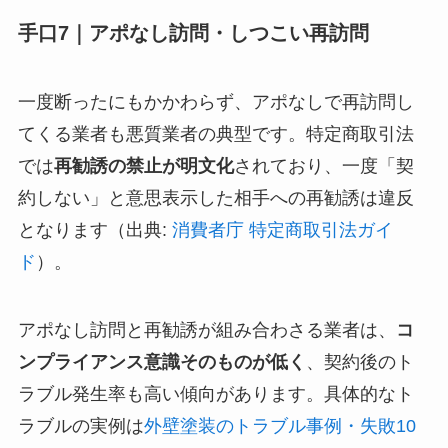
手口7｜アポなし訪問・しつこい再訪問
一度断ったにもかかわらず、アポなしで再訪問し
てくる業者も悪質業者の典型です。特定商取引法
では
再勧誘の禁止が明文化
されており、一度「契
約しない」と意思表示した相手への再勧誘は違反
となります（出典:
消費者庁 特定商取引法ガイ
ド
）。
アポなし訪問と再勧誘が組み合わさる業者は、
コ
ンプライアンス意識そのものが低く
、契約後のト
ラブル発生率も高い傾向があります。具体的なト
ラブルの実例は
外壁塗装のトラブル事例・失敗10