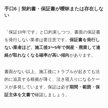
手口6｜契約書・保証書が曖昧または存在しな
い
「保証10年です」と口約束しつつ、書面の保証書
を発行しない業者は要注意です。
保証書を発行し
ない業者ほど、施工後3〜5年で倒産・廃業して連
絡が取れなくなる確率が高い傾向
があります。
書面がない以上、施工後にトラブルが起きても法
的に追及する根拠が薄く、泣き寝入りになるケー
スが多発しています。保証は必ず
期間・範囲・保
証主体を文書で
確認しましょう。